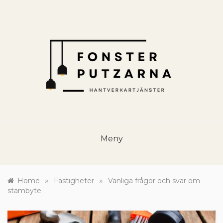
Skip
to
content
HANTVERKSTJÄNSTER
Renovering och hantverk för husägare
Meny
»
»
Home
Fastigheter
Vanliga frågor och svar om
stambyte