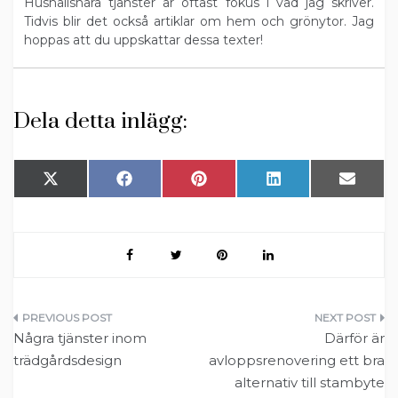
Hushållsnära tjänster är oftast fokus i vad jag skriver.
Tidvis blir det också artiklar om hem och grönytor. Jag
hoppas att du uppskattar dessa texter!
Dela detta inlägg:
Dela
Dela
Dela
Dela
Dela
X
F
P
L
E
på
på
på
på
på
(
a
i
i
-
T
c
n
n
p
w
e
t
k
o
i
b
r
e
s
t
o
e
d
t
t
o
s
I
e
k
t
n
r
)
Inläggsnavigering
Några tjänster inom
Därför är
trädgårdsdesign
avloppsrenovering ett bra
alternativ till stambyte