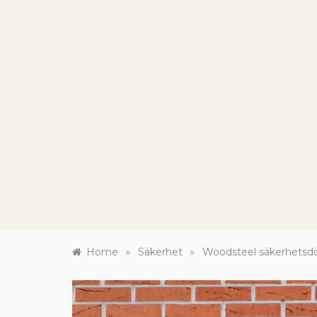
Skip
to
content
HA
Renov
»
»
Home
Säkerhet
Woodsteel säkerhetsdörra