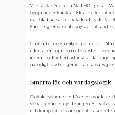
Ytskikt i fanér eller målad MDF gör att 
byggnadens karaktär. Ek, ask eller valnöt
dörrblad passar renodlade uttryck. Paneler
kan integreras för att knyta an till portmi
I kulturhistoriska miljöer går det att låta
eller fanérläggning i rutmönster – medan 
inredning. För flerbostadshus där varje l
naturligt med en gemensam basdesign och v
Smarta lås och vardagslogik
Digitala cylindrar, kodlås eller taggläsare
säkras redan i projekteringen. Ett väl a
och kompatibla läsare gör att säkerheten 