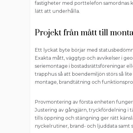
fastigheter med porttelefon samordnas k
lätt att underhålla.
Projekt från mått till mont
Ett lyckat byte börjar med statusbedömn
Exakta mått, väggtyp och avvikelser i ge
seriemontage i bostadsrättsföreningar elle
trapphus så att boendemiljön störs så lit
montage, brandtätning och funktionspro
Provmontering av första enheten fungerar
Justering av gångjärn, tryckfördelning i 
tills öppning och stängning ger rätt kän
nyckelrutiner, brand- och ljuddata samt s