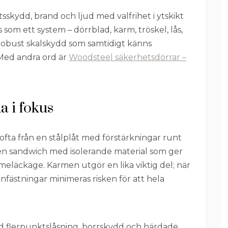
sskydd, brand och ljud med valfrihet i ytskikt
som ett system – dörrblad, karm, tröskel, lås,
t robust skalskydd som samtidigt känns
Med andra ord är
Woodsteel säkerhetsdörrar –
a i fokus
fta från en stålplåt med förstärkningar runt
en sandwich med isolerande material som ger
meläckage. Karmen utgör en lika viktig del; när
fästningar minimeras risken för att hela
 flerpunktslåsning, borrskydd och härdade