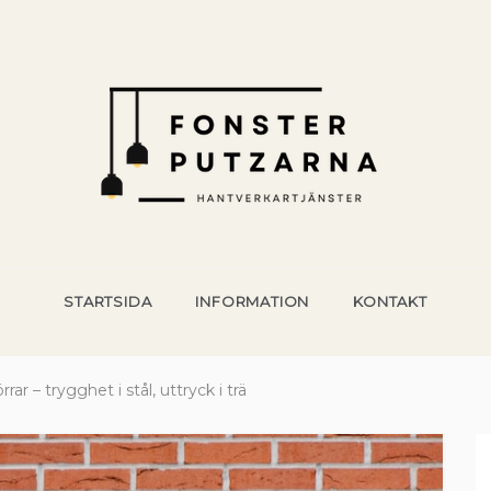
NTVERKSTJÄNSTER
ering och hantverk för husägare
STARTSIDA
INFORMATION
KONTAKT
r – trygghet i stål, uttryck i trä