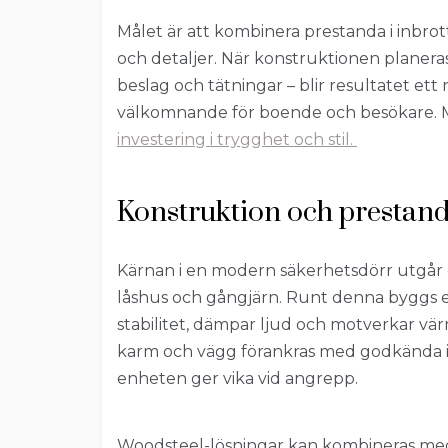
Målet är att kombinera prestanda i inbrott
och detaljer. När konstruktionen planeras 
beslag och tätningar – blir resultatet et
välkomnande för boende och besökare. 
investering i trygghet och stil.
Konstruktion och prestand
Kärnan i en modern säkerhetsdörr utgår o
låshus och gångjärn. Runt denna byggs 
stabilitet, dämpar ljud och motverkar vär
karm och vägg förankras med godkända in
enheten ger vika vid angrepp.
Woodsteel-lösningar kan kombineras med