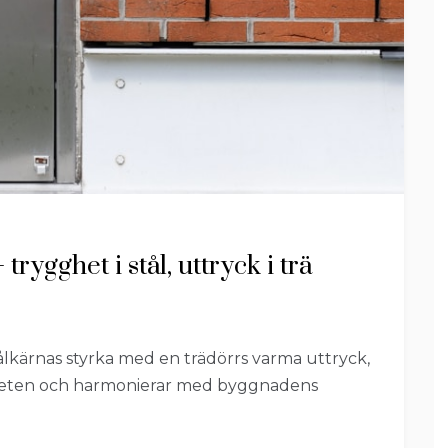
rygghet i stål, uttryck i trä
lkärnas styrka med en trädörrs varma uttryck,
rheten och harmonierar med byggnadens