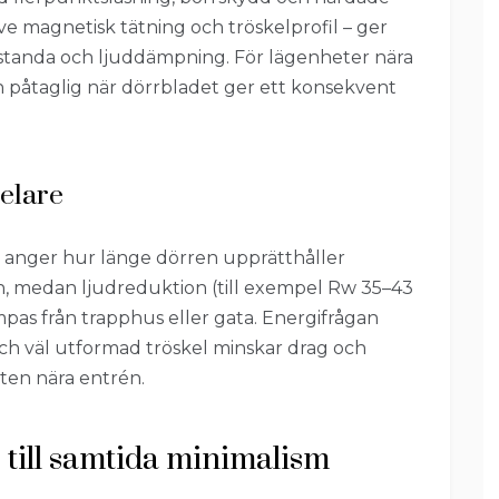
sive magnetisk tätning och tröskelprofil – ger
estanda och ljuddämpning. För lägenheter nära
n påtaglig när dörrbladet ger ett konsekvent
pelare
) anger hur länge dörren upprätthåller
an, medan ljudreduktion (till exempel Rw 35–43
pas från trapphus eller gata. Energifrågan
och väl utformad tröskel minskar drag och
ten nära entrén.
s till samtida minimalism