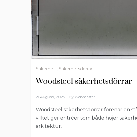
Säkerhet
,
Säkerhetsdörrar
Woodsteel säkerhetsdörrar – t
21 Augusti, 2025
By
Webmaster
Woodsteel säkerhetsdörrar förenar en stå
vilket ger entréer som både höjer säke
arkitektur.