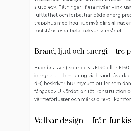
slutbleck. Tätningar i flera nivåer – inklu
lufttäthet och förbättrar både energipr
trapphus med hög ljudnivå blir skillnade
motstånd över hela frekvensområdet.
Brand, ljud och energi – tre 
Brandklasser (exempelvis EI30 eller EI60
integritet och isolering vid brandpåverk
dB) beskriver hur mycket buller som däm
fångas av U-värdet; en tät konstruktion 
värmeförluster och märks direkt i komfor
Valbar design – från funki