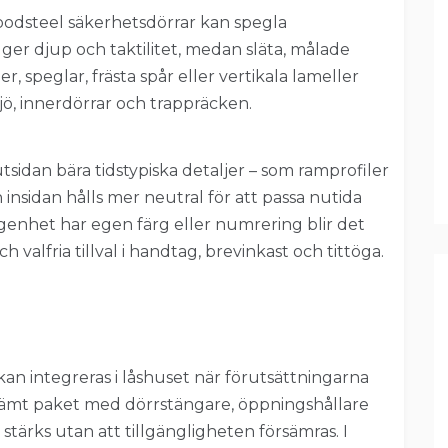
Woodsteel säkerhetsdörrar kan spegla
 ger djup och taktilitet, medan släta, målade
, speglar, frästa spår eller vertikala lameller
ljö, innerdörrar och trappräcken.
 utsidan bära tidstypiska detaljer – som ramprofiler
insidan hålls mer neutral för att passa nutida
ägenhet har egen färg eller numrering blir det
alfria tillval i handtag, brevinkast och tittöga.
 kan integreras i låshuset när förutsättningarna
vstämt paket med dörrstängare, öppningshållare
stärks utan att tillgängligheten försämras. I