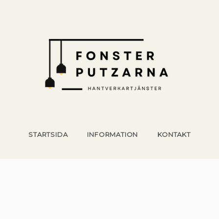
NTVERKSTJÄNSTER
ering och hantverk för husägare
STARTSIDA
INFORMATION
KONTAKT