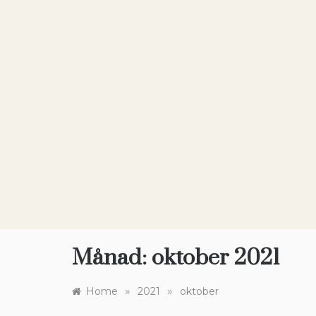
Skip
to
content
HA
Renov
Månad:
oktober 2021
»
»
Home
2021
oktober