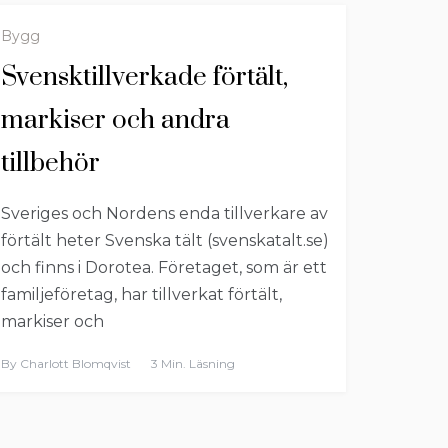
Bygg
Svensktillverkade förtält,
markiser och andra
tillbehör
Sveriges och Nordens enda tillverkare av
förtält heter Svenska tält (svenskatalt.se)
och finns i Dorotea. Företaget, som är ett
familjeföretag, har tillverkat förtält,
markiser och
By
Charlott Blomqvist
3 Min. Läsning