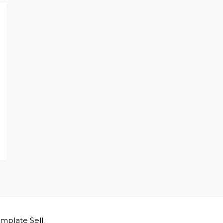
5
mplate Sell
.