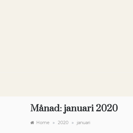
Skip
to
content
HA
Renov
Månad:
januari 2020
»
»
Home
2020
januari