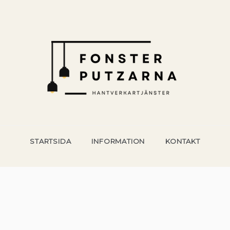
NTVERKSTJÄNSTER
ering och hantverk för husägare
STARTSIDA
INFORMATION
KONTAKT