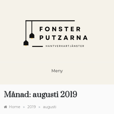
Skip
to
content
HANTVERKSTJÄNSTER
Renovering och hantverk för husägare
Meny
Månad:
augusti 2019
»
»
Home
2019
augusti