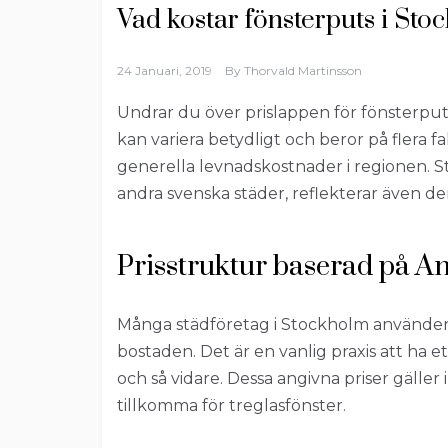
Vad kostar fönsterputs i St
24 Januari, 2019
By
Thorvald Martinsson
Undrar du över prislappen för fönsterpu
kan variera betydligt och beror på flera
generella levnadskostnader i regionen. S
andra svenska städer, reflekterar även de
Prisstruktur baserad på A
Många städföretag i Stockholm använder 
bostaden. Det är en vanlig praxis att ha ett
och så vidare. Dessa angivna priser gäller 
tillkomma för treglasfönster.