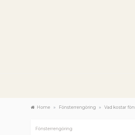
Skip
to
content
HA
Renov
»
»
Home
Fönsterrengöring
Vad kostar fön
Fönsterrengöring