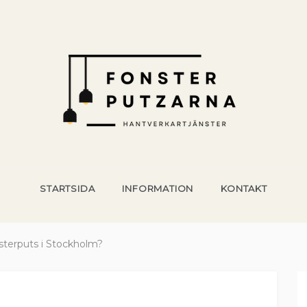
NTVERKSTJÄNSTER
ering och hantverk för husägare
STARTSIDA
INFORMATION
KONTAKT
sterputs i Stockholm?