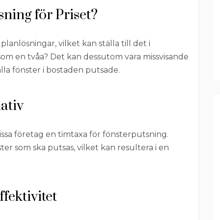
ning för Priset?
lösningar, vilket kan ställa till det i
s som en tvåa? Det kan dessutom vara missvisande
alla fönster i bostaden putsade.
ativ
vissa företag en timtaxa för fönsterputsning.
ster som ska putsas, vilket kan resultera i en
fektivitet