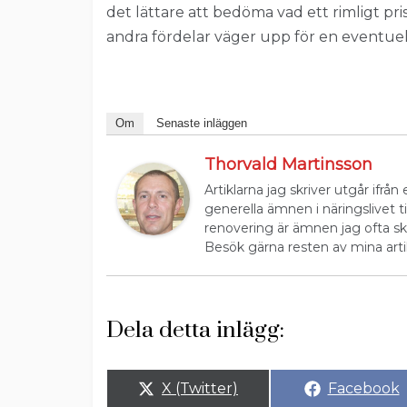
det lättare att bedöma vad ett rimligt pri
andra fördelar väger upp för en eventuel
Om
Senaste inläggen
Thorvald Martinsson
Artiklarna jag skriver utgår ifrån
generella ämnen i näringslivet t
renovering är ämnen jag ofta sk
Besök gärna resten av mina artik
Dela detta inlägg:
Dela
Dela
X (Twitter)
Facebook
på
på