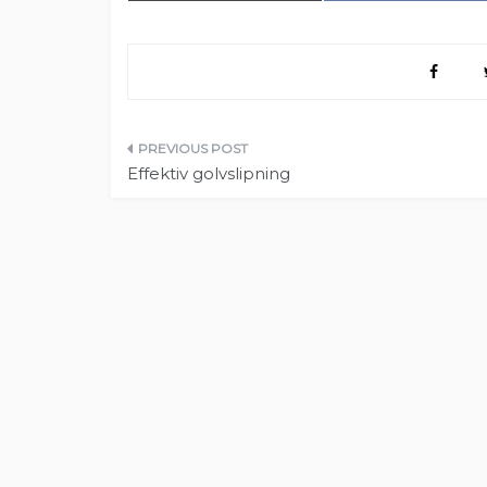
Inläggsnavigering
Effektiv golvslipning