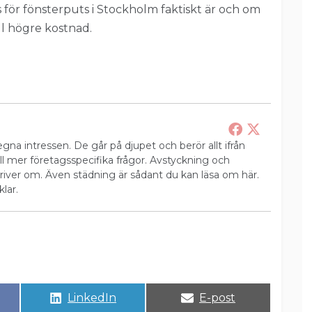
s för fönsterputs i Stockholm faktiskt är och om
l högre kostnad.
 egna intressen. De går på djupet och berör allt ifrån
ill mer företagsspecifika frågor. Avstyckning och
river om. Även städning är sådant du kan läsa om här.
lar.
Dela
Dela
LinkedIn
E-post
på
på