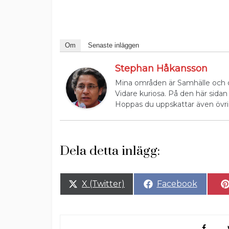
Om
Senaste inläggen
Stephan Håkansson
Mina områden är Samhälle och o
Vidare kuriosa. På den här sidan
Hoppas du uppskattar även övri
Dela detta inlägg:
Dela
Dela
X (Twitter)
Facebook
på
på