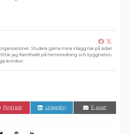
rganisationer. Studera gärna mina inlägg här på sidan
 tittar jag framförallt på heminredning och byggnation.
ga krönikor.
Dela
Dela
Dela
Pintrest
LinkedIn
E-post
på
på
på