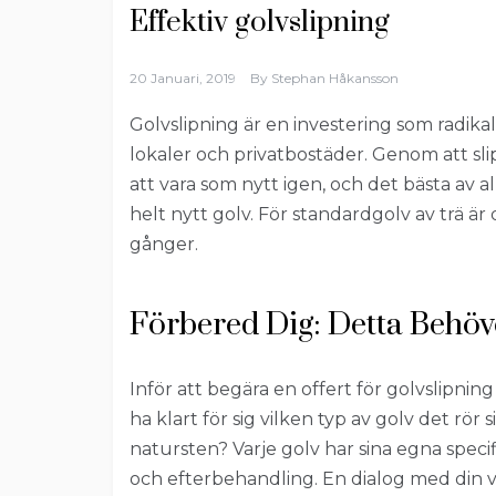
Effektiv golvslipning
20 Januari, 2019
By
Stephan Håkansson
Golvslipning är en investering som radika
lokaler och privatbostäder. Genom att sl
att vara som nytt igen, och det bästa av 
helt nytt golv. För standardgolv av trä är 
gånger.
Förbered Dig: Detta Behöv
Inför att begära en offert för golvslipning
ha klart för sig vilken typ av golv det rör 
natursten? Varje golv har sina egna spec
och efterbehandling. En dialog med din va