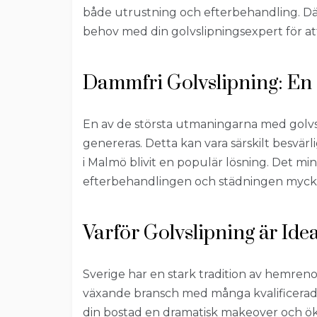
både utrustning och efterbehandling. Därf
behov med din golvslipningsexpert för att
Dammfri Golvslipning: En
En av de största utmaningarna med gol
genereras. Detta kan vara särskilt besvärl
i Malmö blivit en populär lösning. Det m
efterbehandlingen och städningen mycke
Varför Golvslipning är Id
Sverige har en stark tradition av hemrenov
växande bransch med många kvalificerade 
din bostad en dramatisk makeover och ök