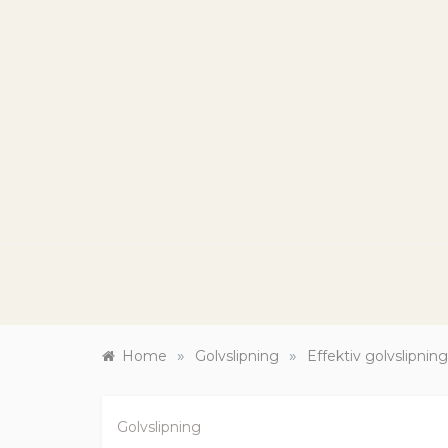
Skip
to
content
HA
Renov
»
»
Home
Golvslipning
Effektiv golvslipning
Golvslipning