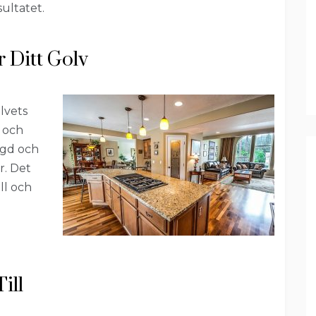
sultatet.
 Ditt Golv
lvets
 och
ngd och
r. Det
ll och
ill