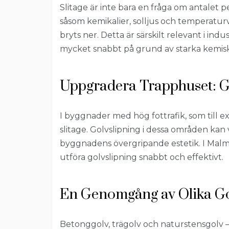
Slitage är inte bara en fråga om antalet p
såsom kemikalier, solljus och temperaturv
bryts ner. Detta är särskilt relevant i ind
mycket snabbt på grund av starka kemis
Uppgradera Trapphuset: G
I byggnader med hög fottrafik, som till 
slitage. Golvslipning i dessa områden kan
byggnadens övergripande estetik. I Malmö
utföra golvslipning snabbt och effektivt.
En Genomgång av Olika Go
Betonggolv, trägolv och naturstensgolv – 