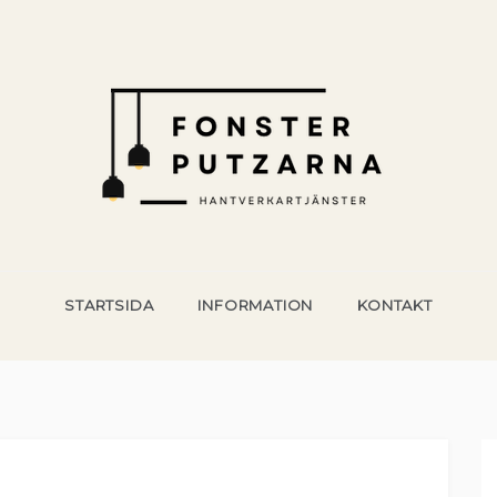
NTVERKSTJÄNSTER
ering och hantverk för husägare
STARTSIDA
INFORMATION
KONTAKT