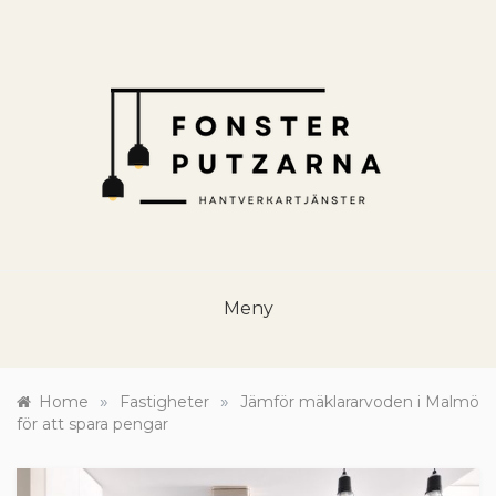
Skip
to
content
HANTVERKSTJÄNSTER
Renovering och hantverk för husägare
Meny
»
»
Home
Fastigheter
Jämför mäklararvoden i Malmö
för att spara pengar