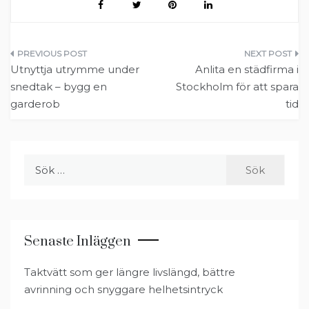
t
o
e
d
t
t
o
s
I
e
k
t
n
r
)
Inläggsnavigering
Utnyttja utrymme under
Anlita en städfirma i
snedtak – bygg en
Stockholm för att spara
garderob
tid
Sök
efter:
Senaste Inläggen
Taktvätt som ger längre livslängd, bättre
avrinning och snyggare helhetsintryck